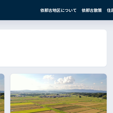
依那古地区について
依那古散策
住