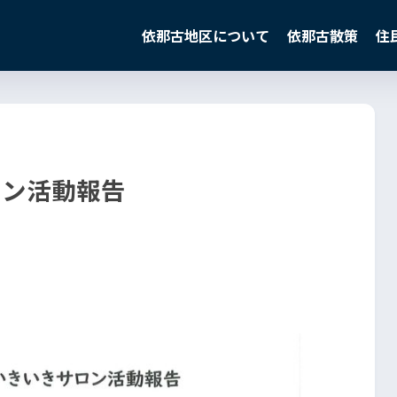
依那古地区について
依那古散策
住
ロン活動報告