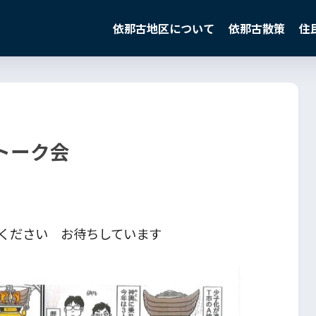
依那古地区について
依那古散策
住
トーク会
ください お待ちしています