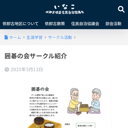
依那古地区について
依那古散策
住民自治協議会
部会活動
ホーム
生涯学習
サークル活動
囲碁の会サークル紹介
2023年5月12日