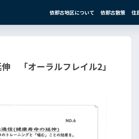
依那古地区について
依那古散策
住
の延伸 「オーラルフレイル2」